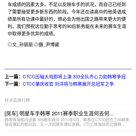
车成绩的因素太多，不足以反映车手的状况，而自己已经到
了需要接受更多新东西的阶段。今年还在读高中的他英语成
绩是所有功课中最好的，想必会为他出国之路带来更大的便
利。我们预祝这位勤于思考的90后新秀能在未来的赛车生涯
中取得更多优异的成绩。
◎文_孙丽丽 ◎摄_尹博崴
上一篇：
CTCC压轴大戏即将上演 333全队齐心力助韩寒争冠
下一篇：
CTCC肇庆收官 刘洋将与韩寒展开总冠军之争
月点击排行榜
[房车] 明星车手韩寒 2011赛季职业生涯何去何...
韩寒珠海郁闷退赛 365赛车网讯 2010年5月，韩寒在CTCC经历了09赛季
接连爆缸的郁闷后，又一次因赛车爆缸退赛。CTCC珠海站的比赛韩...