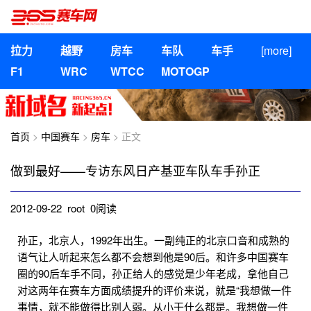
拉力
越野
房车
车队
车手
[more]
F1
WRC
WTCC
MOTOGP
首页
>
中国赛车
>
房车
> 正文
做到最好——专访东风日产基亚车队车手孙正
2012-09-22 root
0
阅读
孙正，北京人，1992年出生。一副纯正的北京口音和成熟的
语气让人听起来怎么都不会想到他是90后。和许多中国赛车
圈的90后车手不同，孙正给人的感觉是少年老成，拿他自己
对这两年在赛车方面成绩提升的评价来说，就是“我想做一件
事情，就不能做得比别人弱。从小干什么都是。我想做一件