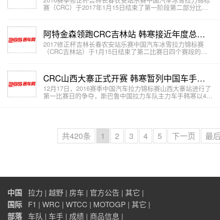
赛（CRC）于2017年1月15日结束了第一阶段第二部分比赛
的争夺，斯巴鲁中国拉力车...
阿特金森领跑CRC吉林站 韩寒接近年度总冠军
2017修正杯吉林长春农安站乐赛中国汽车冰雪拉力锦标赛
（CRC吉林站）于1月15日结束了第二比赛日四个赛段的角
逐，一汽大众车队的克里斯托弗阿...
CRC山西大寨正式开赛 韩寒暂列中国车手第一
12月17日，2016赛季中国汽车拉力锦标赛山西大寨站进行了
第一比赛日的争夺，斯巴鲁中国拉力车队主力车手韩寒以49
分01秒3的成绩暂列中国车...
共420条
1
2
3
4
5
下一页
最
中国
拉力
|
越野
|
房车
|
官方公告
|
其它
|
国际
F1
|
WRC
|
WTCC
|
MOTOGP
|
其它
|
部落
车队
|
车手
|
成绩
|
商品信息
|