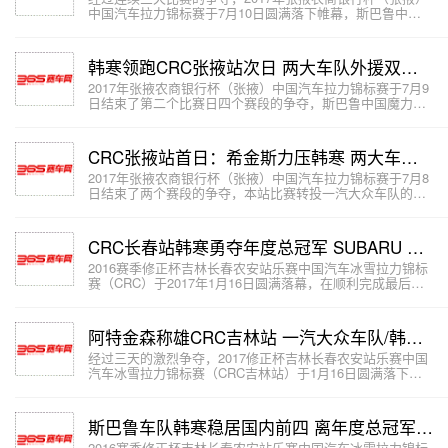
中国汽车拉力锦标赛于7月10日圆满落下帷幕，斯巴鲁中国
魔力拉力车队的韩寒/孙强以巨大...
韩寒领跑CRC张掖站次日 两大车队外援双双折戟
2017年张掖农商银行杯（张掖）中国汽车拉力锦标赛于7月9
日结束了第二个比赛日四个赛段的争夺，斯巴鲁中国魔力拉
力车队的韩寒/孙强带着2分16...
CRC张掖站首日：希金斯力压韩寒 两大车队包揽全场前六
2017年张掖农商银行杯（张掖）中国汽车拉力锦标赛于7月8
日结束了两个赛段的争夺，本站比赛转投一汽大众车队的英
国车手马克希金斯/加伦戴罗德以...
CRC长春站韩寒勇夺年度总冠军 SUBARU XV赛车绽...
2016赛季修正杯吉林长春农安站乐赛中国汽车冰雪拉力锦标
赛（CRC）于2017年1月16日圆满落幕，在顺利完成最后四
个赛段的争夺之后，斯巴鲁...
阿特金森称雄CRC吉林站 一汽大众车队/韩寒加冕年度...
经过三天的激烈争夺，2017修正杯吉林长春农安站乐赛中国
汽车冰雪拉力锦标赛（CRC吉林站）于1月16日圆满落下帷
幕，一汽大众车队的克里斯托弗...
斯巴鲁车队韩寒稳居国内前四 离年度总冠军再近一步
2016赛季修正杯吉林长春农安站乐赛中国汽车冰雪拉力锦标