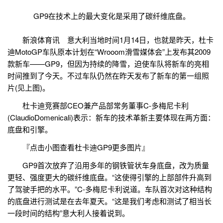
GP9在技术上的最大变化是采用了碳纤维底盘。
新浪体育讯 意大利当地时间1月14日，也就是昨天，杜卡
迪MotoGP车队原本计划在“Wrooom滑雪媒体会”上发布其2009
款新车——GP9，但因为持续的降雪，迫使车队将新车的亮相
时间推到了今天。不过车队仍然在昨天发布了新车的第一组照
片(见上图)。
杜卡迪竞赛部CEO兼产品部常务董事C-多梅尼卡利
(ClaudioDomenicali)表示：新车的技术革新主要体现在两方面：
底盘和引擎。
『点击小图查看杜卡迪GP9更多图片』
GP9首次放弃了沿用多年的钢铁管状车身底盘，改为质量
更轻、强度更大的碳纤维底盘。“这使得引擎的上部部件升高到
了驾驶手把的水平。”C-多梅尼卡利说道。车队首次对这种结构
的底盘进行测试是在去年夏天。“这是我们考虑和测试了相当长
一段时间的结构”意大利人接着说到。