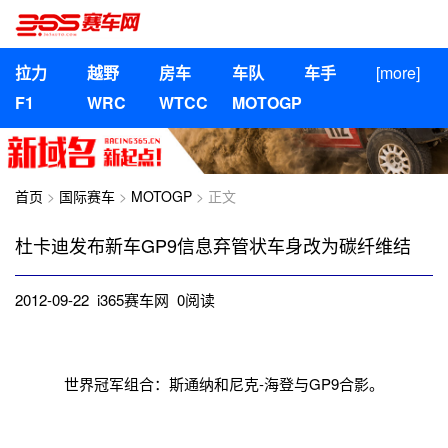
拉力
越野
房车
车队
车手
[more]
F1
WRC
WTCC
MOTOGP
首页
>
国际赛车
>
MOTOGP
> 正文
杜卡迪发布新车GP9信息弃管状车身改为碳纤维结
2012-09-22 i365赛车网
0
阅读
世界冠军组合：斯通纳和尼克-海登与GP9合影。