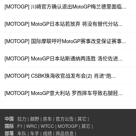
[MOTOGP] 川崎官方确认退出MotoGP梅兰德里面临...
[MOTOGP] MotoGP日本站若放弃 将没有替代分站...
[MOTOGP] 国际摩联呼吁MotoGP赛事改变保证赛事...
[MOTOGP] MotoGP日本站斯通纳两连胜 洛伦佐进...
[MOTOGP] CSBK珠海收官战发布会(2) 肖进“炮...
[MOTOGP] MotoGP意大利站 罗西摔车导致右腿胫...
中国
拉力
|
越野
|
房车
|
官方公告
|
其它
|
国际
F1
|
WRC
|
WTCC
|
MOTOGP
|
其它
|
部落
车队
|
车手
|
成绩
|
商品信息
|