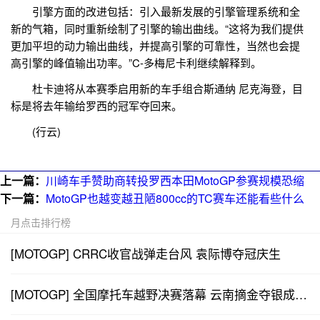
引擎方面的改进包括：引入最新发展的引擎管理系统和全
新的气箱，同时重新绘制了引擎的输出曲线。“这将为我们提供
更加平坦的动力输出曲线，并提高引擎的可靠性，当然也会提
高引擎的峰值输出功率。”C-多梅尼卡利继续解释到。
杜卡迪将从本赛季启用新的车手组合斯通纳 尼克海登，目
标是将去年输给罗西的冠军夺回来。
(行云)
上一篇：
川崎车手赞助商转投罗西本田MotoGP参赛规模恐缩
下一篇：
MotoGP也越变越丑陋800cc的TC赛车还能看些什么
月点击排行榜
[MOTOGP] CRRC收官战弹走台风 袁际博夺冠庆生
[MOTOGP] 全国摩托车越野决赛落幕 云南摘金夺银成大...