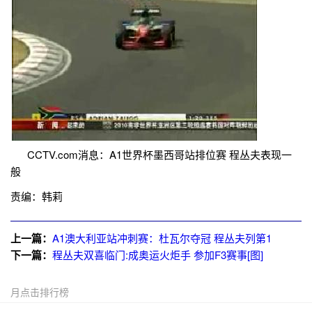
CCTV.com消息：A1世界杯墨西哥站排位赛 程丛夫表现一
般
责编：韩莉
上一篇：
A1澳大利亚站冲刺赛：杜瓦尔夺冠 程丛夫列第1
下一篇：
程丛夫双喜临门:成奥运火炬手 参加F3赛事[图]
月点击排行榜