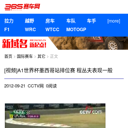
拉力
越野
房车
车队
车手
[more]
F1
WRC
WTCC
MOTOGP
首页
>
国际赛车
>
其它
> 正文
[视频]A1世界杯墨西哥站排位赛 程丛夫表现一般
2012-09-21 CCTV网
0
阅读